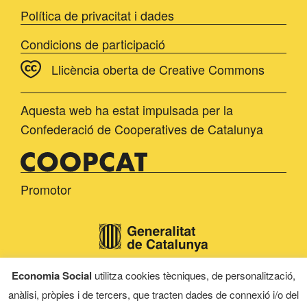
Política de privacitat i dades
Condicions de participació
Llicència oberta de Creative Commons
Aquesta web ha estat impulsada per la
Confederació de Cooperatives de Catalunya
Promotor
Economia Social
utilitza cookies tècniques, de personalització,
Finançament
anàlisi, pròpies i de tercers, que tracten dades de connexió i/o del