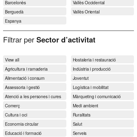
Barcelonès
Vallès Occidental
Berguedà
Vallès Oriental
Espanya
Filtrar per
Sector d’activitat
View all
Hostaleria i restauració
Agricultura i ramaderia
Indústria i producció
Alimentació i consum
Joventut
Assessoria i gestió
Logística i mobilitat
Atenció a les persones i cures
Màrqueting i comunicació
Comerç
Medi ambient
Cultura i oci
Ruralitats
Economia circular
Salut
Educació i formació
Serveis