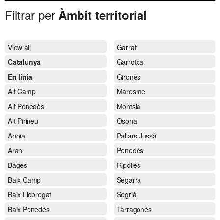
Filtrar per
Àmbit territorial
View all
Garraf
Catalunya
Garrotxa
En línia
Gironès
Alt Camp
Maresme
Alt Penedès
Montsià
Alt Pirineu
Osona
Anoia
Pallars Jussà
Aran
Penedès
Bages
Ripollès
Baix Camp
Segarra
Baix Llobregat
Segrià
Baix Penedès
Tarragonès