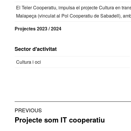
El Teler Cooperatiu, impulsa el projecte Cultura en tran
Malapeça (vinculat al Pol Cooperatiu de Sabadell), amb du
Projectes 2023 / 2024
Sector d'activitat
Cultura i oci
Project
PREVIOUS
navigation
Projecte som IT cooperatiu
Previous
project: