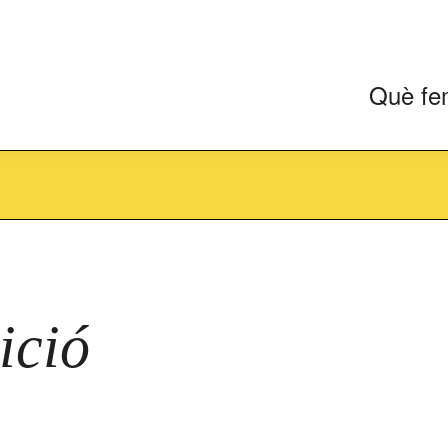
Què fe
ició