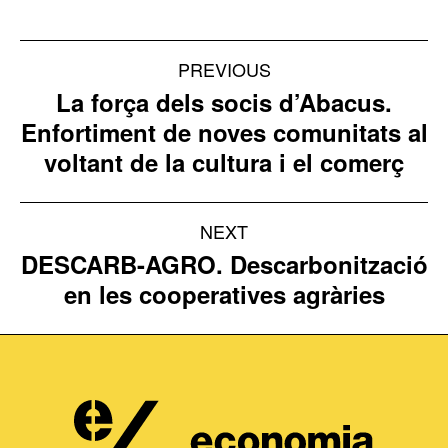
Project
PREVIOUS
navigation
La força dels socis d’Abacus.
Enfortiment de noves comunitats al
Previous
voltant de la cultura i el comerç
project:
NEXT
DESCARB-AGRO. Descarbonització
Next
en les cooperatives agràries
project: