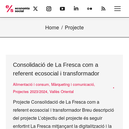
X
Instagram
YouTube
Linkedin
Flickr
Rss
page
page
page
page
page
page
opens
opens
opens
opens
opens
opens
Home
Projecte
in
in
in
in
in
in
new
new
new
new
new
new
window
window
window
window
window
window
Consolidació de La Fresca com a
referent ecosocial i transformador
Alimentació i consum
,
Màrqueting i comunicació
,
Projectes 2023/2024
,
Vallès Oriental
Projecte Consolidació de La Fresca com a
referent ecosocial i transformador Breu descripció
del projecte L’objectiu del projecte és seguir
enfortint La Fresca mitjançant la digitalització i la