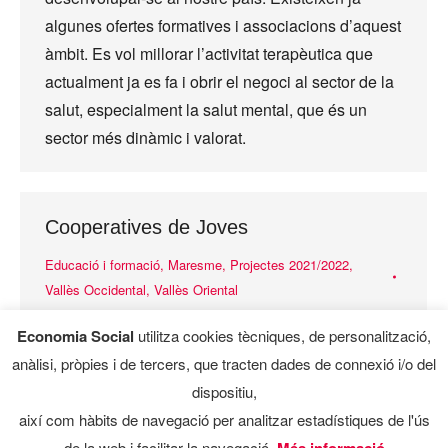
algunes ofertes formatives i associacions d’aquest
àmbit. Es vol millorar l’activitat terapèutica que
actualment ja es fa i obrir el negoci al sector de la
salut, especialment la salut mental, que és un
sector més dinàmic i valorat.
Cooperatives de Joves
Educació i formació
,
Maresme
,
Projectes 2021/2022
,
Vallès Occidental
,
Vallès Oriental
El programa Cooperatives de Joves (CdJ) apropa
Economia Social
utilitza cookies tècniques, de personalització,
el cooperativisme i l’economia solidària al jovent,
anàlisi, pròpies i de tercers, que tracten dades de connexió i/o del
basat en l’experiència de Coopératives Jeunesse
dispositiu,
de Services (CJS) del Québec, a través d’un
així com hàbits de navegació per analitzar estadístiques de l'ús
programa formatiu completament vivencial on es
de la web i facilitar la navegació.