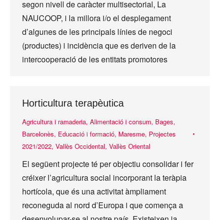
segon nivell de caràcter multisectorial, La
NAUCOOP, i la millora i/o el desplegament
d’algunes de les principals línies de negoci
(productes) i incidència que es deriven de la
intercooperació de les entitats promotores
Horticultura terapèutica
Agricultura i ramaderia
,
Alimentació i consum
,
Bages
,
Barcelonès
,
Educació i formació
,
Maresme
,
Projectes
2021/2022
,
Vallès Occidental
,
Vallès Oriental
El següent projecte té per objectiu consolidar i fer
créixer l’agricultura social incorporant la teràpia
hortícola, que és una activitat àmpliament
reconeguda al nord d’Europa i que comença a
desenvolupar-se al nostre país. Existeixen ja