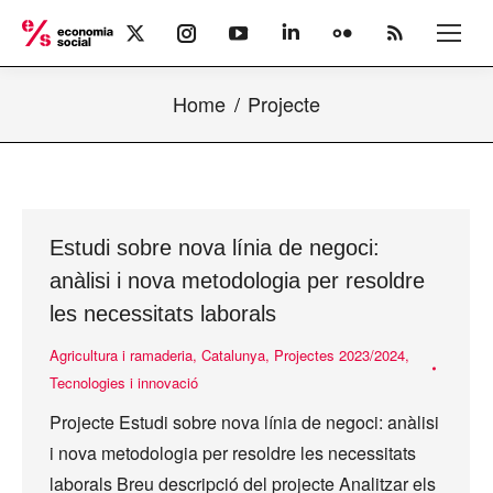
X
Instagram
YouTube
Linkedin
Flickr
Rss
page
page
page
page
page
page
opens
opens
opens
opens
opens
opens
Home
Projecte
in
in
in
in
in
in
new
new
new
new
new
new
window
window
window
window
window
window
Estudi sobre nova línia de negoci:
anàlisi i nova metodologia per resoldre
les necessitats laborals
Agricultura i ramaderia
,
Catalunya
,
Projectes 2023/2024
,
Tecnologies i innovació
Projecte Estudi sobre nova línia de negoci: anàlisi
i nova metodologia per resoldre les necessitats
laborals Breu descripció del projecte Analitzar els