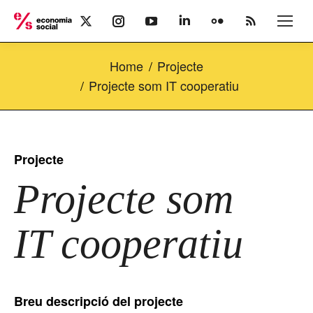
X
Instagram
YouTube
Linkedin
Flickr
Rss
page
page
page
page
page
page
opens
opens
opens
opens
opens
opens
Home
Projecte
in
in
in
in
in
in
new
new
new
new
new
new
Projecte som IT cooperatiu
window
window
window
window
window
window
Projecte
Projecte som
IT cooperatiu
Breu descripció del projecte