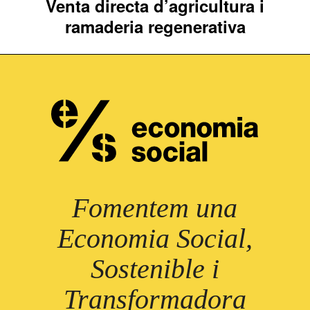
Venta directa d’agricultura i
Next
ramaderia regenerativa
project:
Fomentem una
Economia Social,
Sostenible i
Transformadora