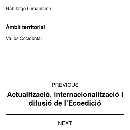
Habitatge i urbanisme
Àmbit territorial
Vallès Occidental
Project
PREVIOUS
navigation
Actualització, internacionalització i
Previous
difusió de l’Ecoedició
project:
NEXT