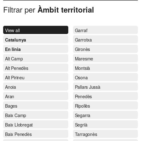
Filtrar per
Àmbit territorial
View all
Garraf
Catalunya
Garrotxa
En línia
Gironès
Alt Camp
Maresme
Alt Penedès
Montsià
Alt Pirineu
Osona
Anoia
Pallars Jussà
Aran
Penedès
Bages
Ripollès
Baix Camp
Segarra
Baix Llobregat
Segrià
Baix Penedès
Tarragonès