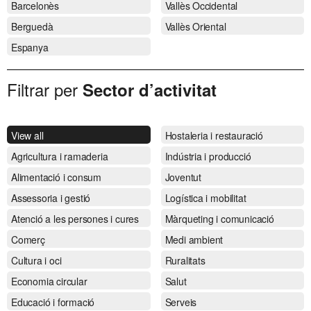
Barcelonès
Vallès Occidental
Berguedà
Vallès Oriental
Espanya
Filtrar per
Sector d’activitat
View all
Hostaleria i restauració
Agricultura i ramaderia
Indústria i producció
Alimentació i consum
Joventut
Assessoria i gestió
Logística i mobilitat
Atenció a les persones i cures
Màrqueting i comunicació
Comerç
Medi ambient
Cultura i oci
Ruralitats
Economia circular
Salut
Educació i formació
Serveis