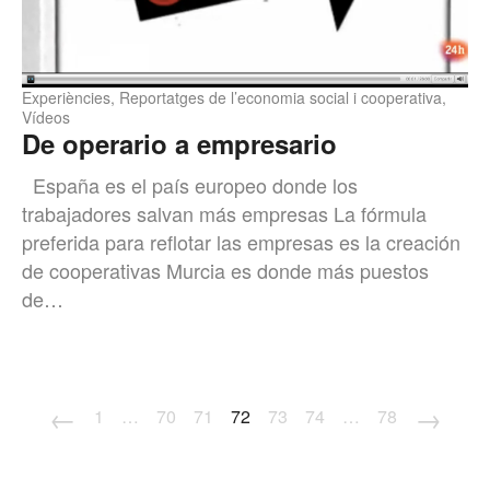
Experiències
,
Reportatges de l’economia social i cooperativa
,
Vídeos
De operario a empresario
España es el país europeo donde los
trabajadores salvan más empresas La fórmula
preferida para reflotar las empresas es la creación
de cooperativas Murcia es donde más puestos
de…
←
→
1
…
70
71
72
73
74
…
78