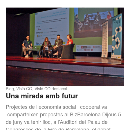
Blog
,
Visió CO
,
Visió CO destacat
Una mirada amb futur
Projectes de l’economia social i cooperativa
comparteixen propostes al BizBarcelona Dijous 5
de juny va tenir lloc, a l’Auditori del Palau de
Congressos de la Fira de Barcelona, el debat…