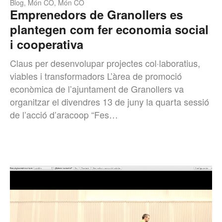
Blog
,
Món CO
,
Món CO
Emprenedors de Granollers es
plantegen com fer economia social
i cooperativa
Claus per desenvolupar projectes col·laboratius,
viables i transformadors L’àrea de promoció
econòmica de l’ajuntament de Granollers va
organitzar el divendres 13 de juny la quarta sessió
de l’acció d’aracoop “Fes…