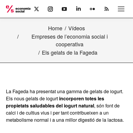
X
Instagram
YouTube
Linkedin
Flickr
Rss
page
page
page
page
page
page
opens
opens
opens
opens
opens
opens
Home
Vídeos
in
in
in
in
in
in
new
new
new
new
new
new
Empreses de l’economia social i
window
window
window
window
window
window
cooperativa
Els gelats de la Fageda
La Fageda ha presentat una gamma de gelats de iogurt.
Els nous gelats de iogurt
incorporen totes les
propietats saludables del iogurt natural
, són font de
calci i de cultius vius i per tant contribueixen a un
metabolisme normal i a una millor digestió de la lactosa.