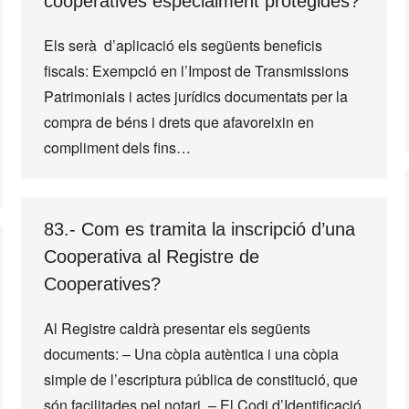
cooperatives especialment protegides?
Els serà d’aplicació els següents beneficis
fiscals: Exempció en l’Impost de Transmissions
Patrimonials i actes jurídics documentats per la
compra de béns i drets que afavoreixin en
compliment dels fins…
83.- Com es tramita la inscripció d’una
Cooperativa al Registre de
Cooperatives?
Al Registre caldrà presentar els següents
documents: – Una còpia autèntica i una còpia
simple de l’escriptura pública de constitució, que
són facilitades pel notari. – El Codi d’Identificació