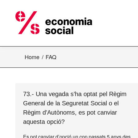
Home
FAQ
73.- Una vegada s’ha optat pel Règim
General de la Seguretat Social o el
Règim d’Autònoms, es pot canviar
aquesta opció?
Es pot canviar d’opció un cop passats 5 anys des