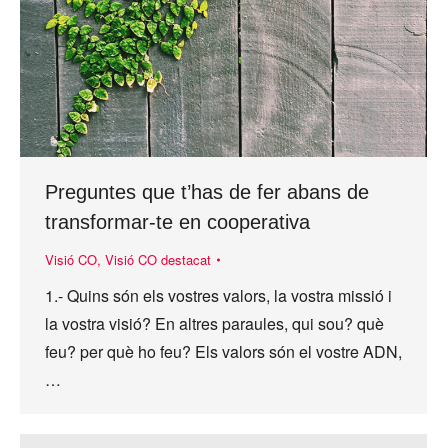
Preguntes que t’has de fer abans de
transformar-te en cooperativa
Visió CO
,
Visió CO destacat
1.- Quins són els vostres valors, la vostra missió i
la vostra visió? En altres paraules, qui sou? què
feu? per què ho feu? Els valors són el vostre ADN,
…