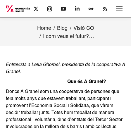
X
Instagram
YouTube
Linkedin
Flickr
Rss
page
page
page
page
page
page
opens
opens
opens
opens
opens
opens
Home
Blog
Visió CO
in
in
in
in
in
in
new
new
new
new
new
new
I com veus el futur?…
window
window
window
window
window
window
Entrevista a Leila Ghorbel, presidenta de la cooperativa A
Granel.
Que és A Granel?
Doncs A Granel som una cooperativa de persones que
feia molts anys que estavem treballant, participant i
promovent l’Economia Social i Solidària, que vàrem
decidir treballar junts. Totes hem treballat de manera
professional i voluntària, dins d’entitats del Tercer Sector
involucrades en la millora dels barris i amb col.lectius