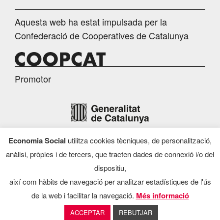
Aquesta web ha estat impulsada per la
Confederació de Cooperatives de Catalunya
Promotor
Economia Social
utilitza cookies tècniques, de personalització,
Finançament
anàlisi, pròpies i de tercers, que tracten dades de connexió i/o del
dispositiu,
així com hàbits de navegació per analitzar estadístiques de l'ús
de la web i facilitar la navegació.
Més informació
Programa d’Economia Social, 2026
ACCEPTAR
REBUTJAR