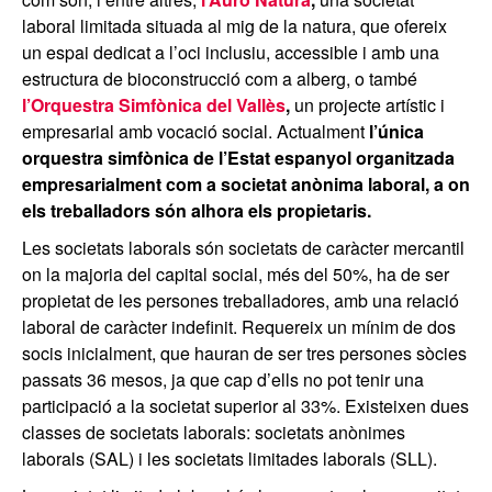
laboral limitada situada al mig de la natura, que ofereix
un espai dedicat a l’oci inclusiu, accessible i amb una
estructura de bioconstrucció com a alberg, o també
l’Orquestra Simfònica del Vallès
,
un projecte artístic i
empresarial amb vocació social. Actualment
l’
única
orquestra simfònica de l’Estat espanyol organitzada
empresarialment com a societat anònima laboral, a on
els treballadors són alhora els propietaris.
Les societats laborals són societats de caràcter mercantil
on la majoria del capital social, més del 50%, ha de ser
propietat de les persones treballadores, amb una relació
laboral de caràcter indefinit. Requereix un mínim de dos
socis inicialment, que hauran de ser tres persones sòcies
passats 36 mesos, ja que cap d’ells no pot tenir una
participació a la societat superior al 33%. Existeixen dues
classes de societats laborals: societats anònimes
laborals (SAL) i les societats limitades laborals (SLL).