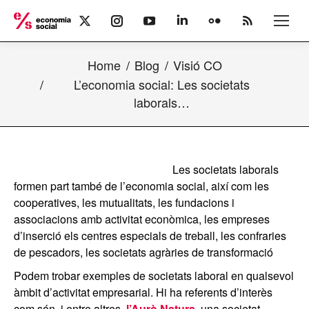
X
Instagram
YouTube
Linkedin
Flickr
Rss
page
page
page
page
page
page
opens
opens
opens
opens
opens
opens
Home
Blog
Visió CO
in
in
in
in
in
in
new
new
new
new
new
new
L’economia social: Les societats
window
window
window
window
window
window
laborals…
Les societats laborals
formen part també de l’economia social, així com les
cooperatives, les mutualitats, les fundacions i
associacions amb activitat econòmica, les empreses
d’inserció els centres especials de treball, les confraries
de pescadors, les societats agràries de transformació
Podem trobar exemples de societats laboral en qualsevol
àmbit d’activitat empresarial. Hi ha referents d’interès
com són, i entre altres,
l’Aurò Natura
,
una societat