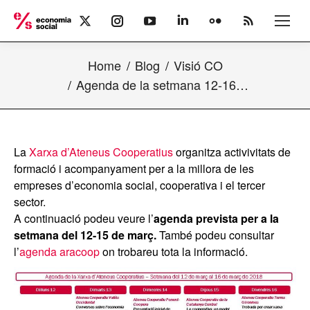
X
Instagram
YouTube
Linkedin
Flickr
Rss
page
page
page
page
page
page
opens
opens
opens
opens
opens
opens
Home
Blog
Visió CO
in
in
in
in
in
in
new
new
new
new
new
new
Agenda de la setmana 12-16…
window
window
window
window
window
window
La
Xarxa d’Ateneus Cooperatius
organitza activivitats de
formació i acompanyament per a la millora de les
empreses d’economia social, cooperativa i el tercer
sector.
A continuació podeu veure l’
agenda prevista per a la
setmana del 12-15 de març.
També podeu consultar
l’
agenda aracoop
on trobareu tota la informació.