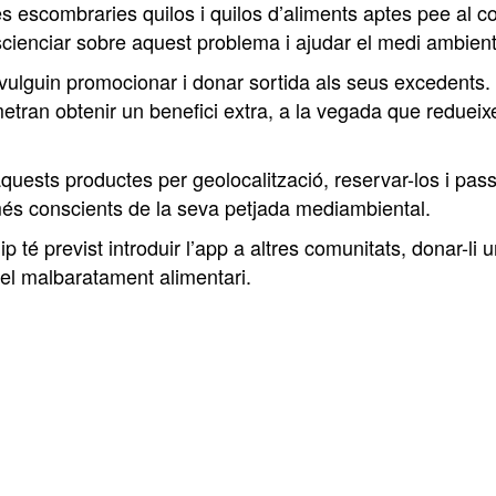
es escombraries quilos i quilos d’aliments aptes pee al c
cienciar sobre aquest problema i ajudar el medi ambient 
e vulguin promocionar i donar sortida als seus excedents
metran obtenir un benefici extra, a la vegada que redueixe
aquests productes per geolocalització, reservar-los i pas
és conscients de la seva petjada mediambiental.
 té previst introduir l’app a altres comunitats, donar-li 
 el malbaratament alimentari.