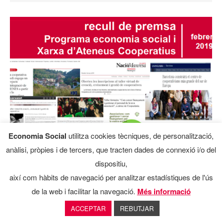
Economia Social
utilitza cookies tècniques, de personalització,
anàlisi, pròpies i de tercers, que tracten dades de connexió i/o del
dispositiu,
El programa d’Economia Social i la
així com hàbits de navegació per analitzar estadístiques de l'ús
Xarxa d’Ateneus Cooperatius recull
de la web i facilitar la navegació.
Més informació
una cinquantena d’impactes en
ACCEPTAR
REBUTJAR
mitjans aquest mes de febrer