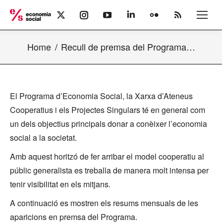
X
Instagram
YouTube
Linkedin
Flickr
Rss
page
page
page
page
page
page
opens
opens
opens
opens
opens
opens
Home
Recull de premsa del Programa…
in
in
in
in
in
in
new
new
new
new
new
new
window
window
window
window
window
window
El Programa d’Economia Social, la Xarxa d’Ateneus
Cooperatius i els Projectes Singulars té en general com
un dels objectius principals donar a conèixer l’economia
social a la societat.
Amb aquest horitzó de fer arribar el model cooperatiu al
públic generalista es treballa de manera molt intensa per
tenir visibilitat en els mitjans.
A continuació es mostren els resums mensuals de les
aparicions en premsa del Programa.