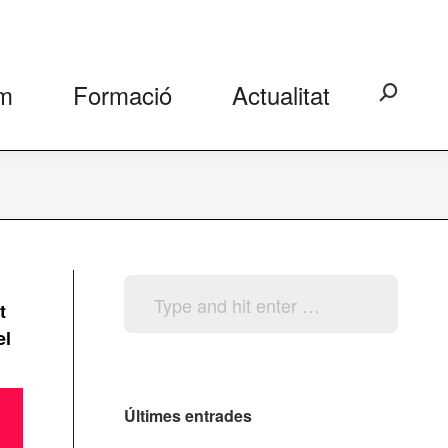
m
Formació
Actualitat
Search:
Search:
t
el
Últimes entrades