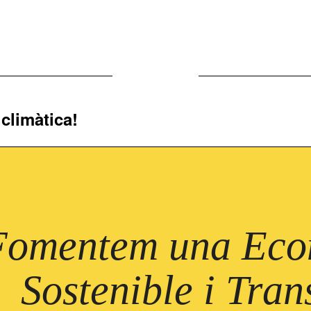
 climàtica!
Next
project:
Fomentem una Econ
Sostenible i Tra