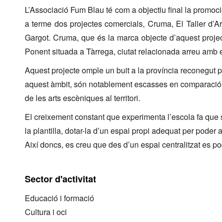
L’Associació Fum Blau té com a objectiu final la promoció
a terme dos projectes comercials, Cruma, El Taller d’A
Gargot. Cruma, que és la marca objecte d’aquest projec
Ponent situada a Tàrrega, ciutat relacionada arreu amb e
Aquest projecte omple un buit a la província reconegut pe
aquest àmbit, són notablement escasses en comparació am
de les arts escèniques al territori.
El creixement constant que experimenta l’escola fa que 
la plantilla, dotar-la d’un espai propi adequat per poder 
Així doncs, es creu que des d’un espai centralitzat es pod
Sector d'activitat
Educació i formació
Cultura i oci