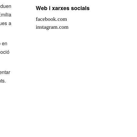
s duen
Web i xarxes socials
Emília
facebook.com
ques a
instagram.com
ó en
moció
entar
ts.