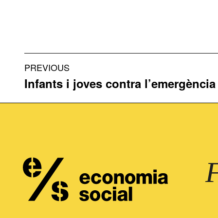
Project
PREVIOUS
navigation
Infants i joves contra l’emergència
Previous
project: