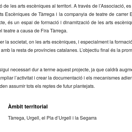
 de les arts escèniques al territori. A través de l’Associació, e
rts Escèniques de Tàrrega i la companyia de teatre de carrer 
te, és un espai de formació i dinamització de les arts escèni
l teatre a causa de Fira Tàrrega.
r la societat, on les arts escèniques, i especialment la formaci
b la resta de províncies catalanes. L’objectiu final és la pro
sigui necessari dur a terme aquest projecte, ja que caldrà augm
ampliar l’activitat i crear la documentació i els mecanismes adien
en assumir tots els reptes de futur plantejats.
Àmbit territorial
Tàrrega, Urgell, el Pla d’Urgell i la Segarra