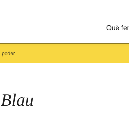
Què fe
on poder…
 Blau