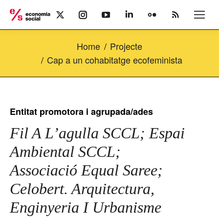
X
Instagram
YouTube
Linkedin
Flickr
Rss
page
page
page
page
page
page
opens
opens
opens
opens
opens
opens
Home
Projecte
in
in
in
in
in
in
new
new
new
new
new
new
Cap a un cohabitatge ecofeminista
window
window
window
window
window
window
Entitat promotora i agrupada/ades
Fil A L’agulla SCCL; Espai
Ambiental SCCL;
Associació Equal Saree;
Celobert. Arquitectura,
Enginyeria I Urbanisme