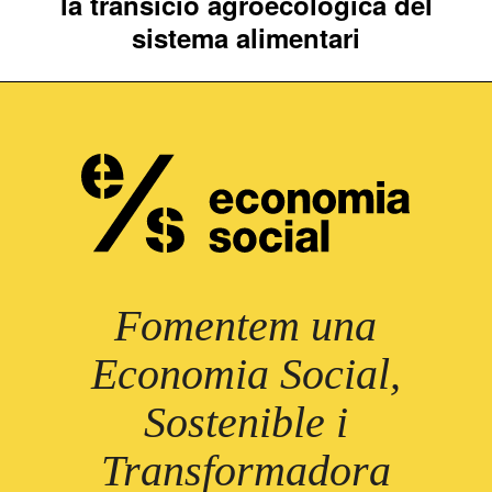
la transició agroecològica del
Next
sistema alimentari
project:
Fomentem una
Economia Social,
Sostenible i
Transformadora