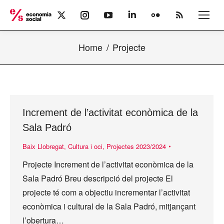
X
Instagram
YouTube
Linkedin
Flickr
Rss
page
page
page
page
page
page
opens
opens
opens
opens
opens
opens
Home
Projecte
in
in
in
in
in
in
new
new
new
new
new
new
window
window
window
window
window
window
Increment de l’activitat econòmica de la
Sala Padró
Baix Llobregat
,
Cultura i oci
,
Projectes 2023/2024
Projecte Increment de l’activitat econòmica de la
Sala Padró Breu descripció del projecte El
projecte té com a objectiu incrementar l’activitat
econòmica i cultural de la Sala Padró, mitjançant
l’obertura…