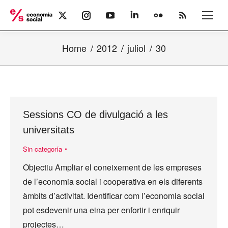
X
Instagram
YouTube
Linkedin
Flickr
Rss
page
page
page
page
page
page
opens
opens
opens
opens
opens
opens
Home
2012
juliol
30
in
in
in
in
in
in
new
new
new
new
new
new
window
window
window
window
window
window
Sessions CO de divulgació a les
universitats
Sin categoría
Objectiu Ampliar el coneixement de les empreses
de l’economia social i cooperativa en els diferents
àmbits d’activitat. Identificar com l’economia social
pot esdevenir una eina per enfortir i enriquir
projectes…