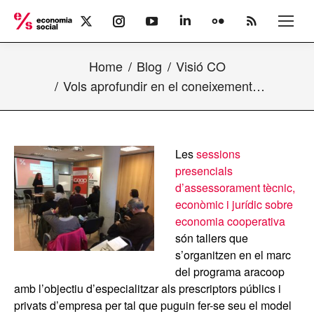
X
Instagram
YouTube
Linkedin
Flickr
Rss
page
page
page
page
page
page
opens
opens
opens
opens
opens
opens
Home
Blog
Visió CO
in
in
in
in
in
in
new
new
new
new
new
new
Vols aprofundir en el coneixement…
window
window
window
window
window
window
Les
sessions
presencials
d’assessorament tècnic,
econòmic i jurídic sobre
economia cooperativa
són tallers que
s’organitzen en el marc
del programa aracoop
amb l’objectiu d’especialitzar als prescriptors públics i
privats d’empresa per tal que puguin fer-se seu el model