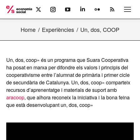
X
Instagram
YouTube
Linkedin
Flickr
Rss
page
page
page
page
page
page
opens
opens
opens
opens
opens
opens
Home
Experiències
Un, dos, COOP
in
in
in
in
in
in
new
new
new
new
new
new
window
window
window
window
window
window
Un, dos, coop» és un programa que Suara Cooperativa
ha posat en marxa per difondre els valors i principis del
cooperativisme entre l’alumnat de primària i primer cicle
de secundària de Catalunya. Un, dos, coop» comparteix
recursos d’aprenentatge i materials de suport amb
aracoop
, que alhora reconeix la iniciativa i la bona feina
que està desenvolupant un, dos, coop»