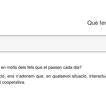
Què fe
a en molts dels fets que et passen cada dia?
ció, ens n’adonem que, en qualsevol situació, interac
i cooperativa.