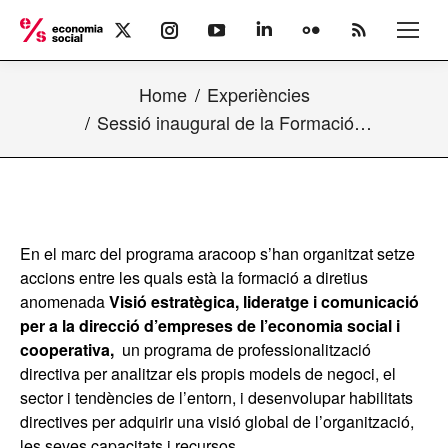
X
Instagram
YouTube
Linkedin
Flickr
Rss
page
page
page
page
page
page
opens
opens
opens
opens
opens
opens
Home
Experiències
in
in
in
in
in
in
new
new
new
new
new
new
Sessió inaugural de la Formació…
window
window
window
window
window
window
En el marc del programa aracoop s’han organitzat setze
accions entre les quals està la formació a diretius
anomenada
Visió
estratègica, lideratge i comunicació
per a la direcció d’empreses de l’economia social i
cooperativa,
un programa de professionalització
directiva per analitzar els propis models de negoci, el
sector i tendències de l’entorn, i desenvolupar habilitats
directives per adquirir una visió global de l’organització,
les seves capacitats i recursos.