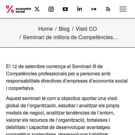
X
Instagram
YouTube
Linkedin
Flickr
Rss
page
page
page
page
page
page
opens
opens
opens
opens
opens
opens
Home
Blog
Visió CO
in
in
in
in
in
in
new
new
new
new
new
new
Seminari de millora de Competències…
window
window
window
window
window
window
El 12 de setembre comença el Seminari III de
Competències professionals per a persones amb
responsabilitats directives d’empreses d’economia social
i coopertaiva.
Aquest seminari té com a objectius aportar una visió
global de l’organització, estudiar i analitzar els propis
models de negoci, analitzar tendències de l’entorn,
valorar els recursos de l’organització, fortaleses i
debilitats i capacitat de desenvolupar avantatges
competitius sostenibles, desenvolupar habilitats