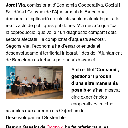
Jordi Via
, comissionat d’Economia Cooperativa, Social i
Solidària i Consum de l’Ajuntament de Barcelona,
demana la implicació de tots els sectors afectats per a la
realització de polítiques públiques. Via declara que “cal
la coproducció, que vol dir un diagnòstic compartit dels
sectors afectats i la complicitat d’aquests sectors”.
Segons Via, l’economia ha d’estar orientada al
desenvolupament territorial integrat, i des de l’Ajuntament
de Barcelona es treballa perquè això avanci.
Amb el títol “
Consumir,
gestionar i produir
d’una altra manera és
possible
” s’han mostrat
cinc experiències
cooperatives en cinc
aspectes que aborden els Objectius de
Desenvolupament Sostenible.
Ramon Gassiot
de
Coop57
, ha fet referència a les