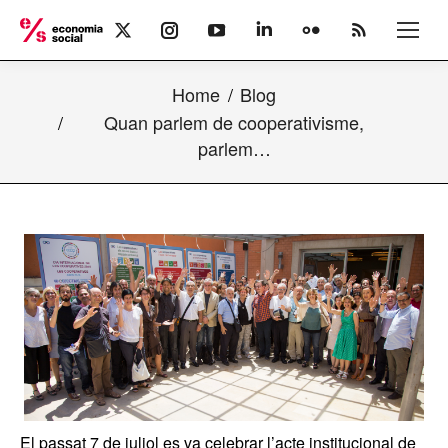
X
Instagram
YouTube
Linkedin
Flickr
Rss
page
page
page
page
page
page
opens
opens
opens
opens
opens
opens
Home
Blog
in
in
in
in
in
in
new
new
new
new
new
new
Quan parlem de cooperativisme,
window
window
window
window
window
window
parlem…
El passat 7 de juliol es va celebrar l’acte institucional de