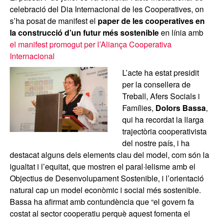
celebració del Dia Internacional de les Cooperatives, on
s’ha posat de manifest el
paper de les cooperatives en
la construcció d’un futur més sostenible
en línia amb
el manifest promogut per l’Aliança Cooperativa
Internacional
L’acte ha estat presidit
per la consellera de
Treball, Afers Socials i
Famílies,
Dolors Bassa
,
qui ha recordat la llarga
trajectòria cooperativista
del nostre país, i ha
destacat alguns dels elements clau del model, com són la
igualtat i l’equitat, que mostren el paral·lelisme amb el
Objectius de Desenvolupament Sostenible, i l’orientació
natural cap un model econòmic i social més sostenible.
Bassa ha afirmat amb contundència que “el govern fa
costat al sector cooperatiu perquè aquest fomenta el