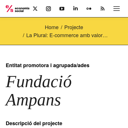
X
Instagram
YouTube
Linkedin
Flickr
Rss
page
page
page
page
page
page
opens
opens
opens
opens
opens
opens
Home
Projecte
in
in
in
in
in
in
new
new
new
new
new
new
La Plural: E-commerce amb valor…
window
window
window
window
window
window
Entitat promotora i agrupada/ades
Fundació
Ampans
Descripció del projecte