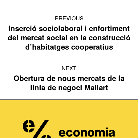
Project
PREVIOUS
navigation
Inserció sociolaboral i enfortiment
del mercat social en la construcció
Previous
d’habitatges cooperatius
project:
NEXT
Obertura de nous mercats de la
Next
línia de negoci Mallart
project: