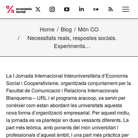
X
Instagram
YouTube
Linkedin
Flickr
Rss
page
page
page
page
page
page
opens
opens
opens
opens
opens
opens
Home
Blog
Món CO
in
in
in
in
in
in
new
new
new
new
new
new
Necessitats reals, respostes socials.
window
window
window
window
window
window
Experimenta…
La I Jornada Internacional Interuniversitària d’Economia
Social i Cooperativisme, organitzada conjuntament per la
Facultat de Comunicació i Relacions Internacionals
Blanquerna – URL i el programa aracoop, va servir per
conèixer com estan abordant les universitats aquesta
nova forma d’organització empresarial. Per aquest motiu,
la jornada es va plantejar en dues vessants diferents. La
part més teòrica, amb ponents del món universitari i
professionals d’aquest àmbit, i una part més pràctica per