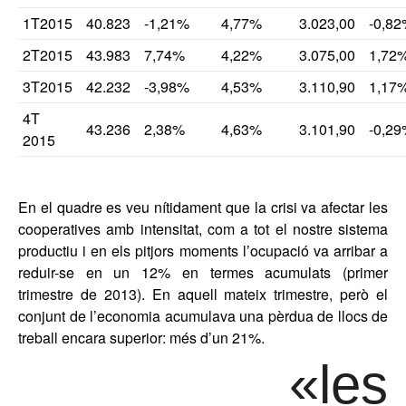
1T2015
40.823
-1,21%
4,77%
3.023,00
-0,8
2T2015
43.983
7,74%
4,22%
3.075,00
1,72
3T2015
42.232
-3,98%
4,53%
3.110,90
1,17
4T
43.236
2,38%
4,63%
3.101,90
-0,2
2015
En el quadre es veu nítidament que la crisi va afectar les
cooperatives amb intensitat, com a tot el nostre sistema
productiu i en els pitjors moments l’ocupació va arribar a
reduir-se en un 12% en termes acumulats (primer
trimestre de 2013). En aquell mateix trimestre, però el
conjunt de l’economia acumulava una pèrdua de llocs de
treball encara superior: més d’un 21%.
«les