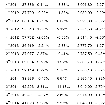
4T2011
37.886
0,44%
-3,38%
3.006,80
-2,2
1T2012
37.799
-0,23%
-1,33%
2.939,90
-2,2
2T2012
38.134
0,89%
0,38%
2.920,80
-0,6
3T2012
38.546
1,08%
2,19%
2.884,50
-1,2
4T2012
37.752
-2,06%
-0,35%
2.811,40
-2,5
1T2013
36.919
-2,21%
-2,33%
2.775,70
-1,2
2T2013
37.977
2,87%
-0,41%
2.787,50
0,43
3T2013
39.034
2,78%
1,27%
2.839,70
1,87
4T2013
39.149
0,29%
3,70%
2.865,10
0,89
1T2014
38.966
-0,47%
5,54%
2.960,10
3,32
2T2014
42.203
8,31%
11,13%
3.040,00
2,70
3T2014
40.401
-4,27%
3,50%
3.074,00
1,12
4T2014
41.323
2,28%
5,55%
3.048,00
-0,8