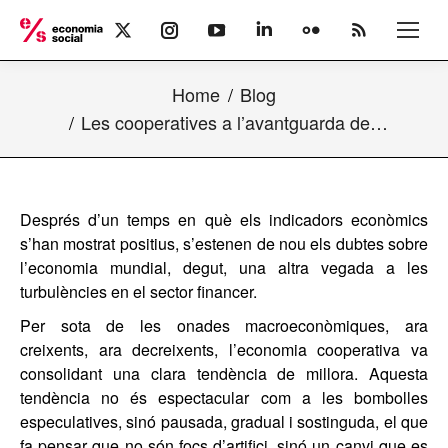
X
Instagram
YouTube
Linkedin
Flickr
Rss
page
page
page
page
page
page
opens
opens
opens
opens
opens
opens
Home
Blog
in
in
in
in
in
in
new
new
new
new
new
new
Les cooperatives a l’avantguarda de…
window
window
window
window
window
window
Després d’un temps en què els indicadors econòmics
s’han mostrat positius, s’estenen de nou els dubtes sobre
l’economia mundial, degut, una altra vegada a les
turbulències en el sector financer.
Per sota de les onades macroeconòmiques, ara
creixents, ara decreixents, l’economia cooperativa va
consolidant una clara tendència de millora. Aquesta
tendència no és espectacular com a les bombolles
especulatives, sinó pausada, gradual i sostinguda, el que
fa pensar que no són focs d’artifici, sinó un canvi que es