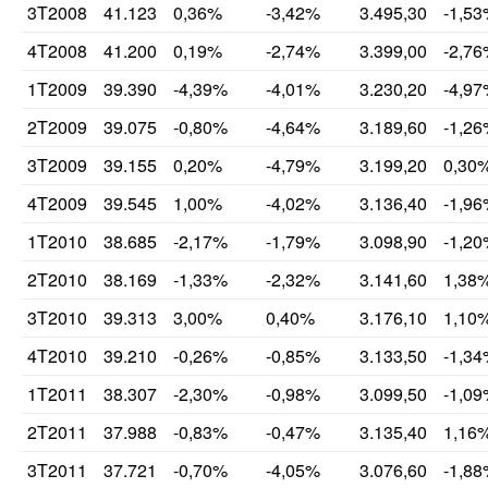
3T2008
41.123
0,36%
-3,42%
3.495,30
-1,5
4T2008
41.200
0,19%
-2,74%
3.399,00
-2,7
1T2009
39.390
-4,39%
-4,01%
3.230,20
-4,9
2T2009
39.075
-0,80%
-4,64%
3.189,60
-1,2
3T2009
39.155
0,20%
-4,79%
3.199,20
0,30
4T2009
39.545
1,00%
-4,02%
3.136,40
-1,9
1T2010
38.685
-2,17%
-1,79%
3.098,90
-1,2
2T2010
38.169
-1,33%
-2,32%
3.141,60
1,38
3T2010
39.313
3,00%
0,40%
3.176,10
1,10
4T2010
39.210
-0,26%
-0,85%
3.133,50
-1,3
1T2011
38.307
-2,30%
-0,98%
3.099,50
-1,0
2T2011
37.988
-0,83%
-0,47%
3.135,40
1,16
3T2011
37.721
-0,70%
-4,05%
3.076,60
-1,8