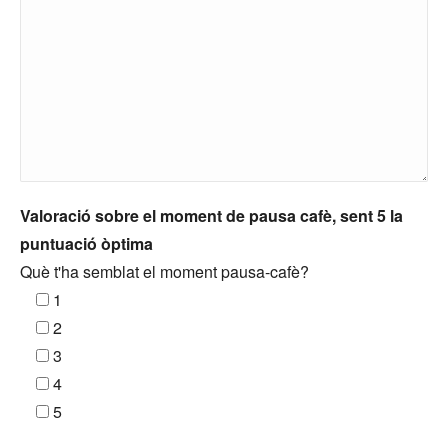
Valoració sobre el moment de pausa cafè, sent 5 la
puntuació òptima
Què t'ha semblat el moment pausa-cafè?
1
2
3
4
5