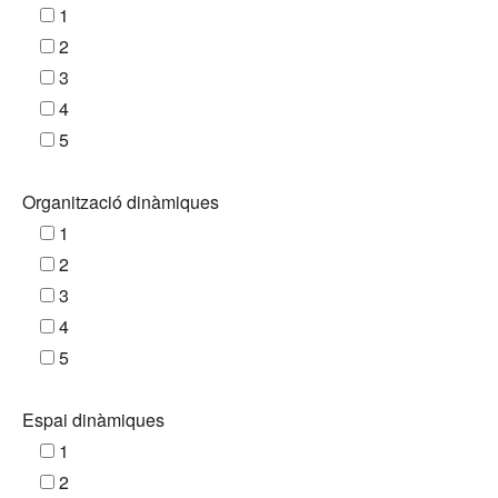
1
2
3
4
5
Organització dinàmiques
1
2
3
4
5
Espai dinàmiques
1
2