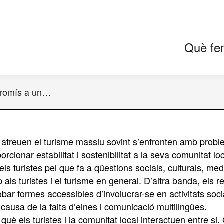
Què fe
promís a un…
atreuen el turisme massiu sovint s’enfronten amb problem
cionar estabilitat i sostenibilitat a la seva comunitat loc
ls turistes pel que fa a qüestions socials, culturals, me
ap als turistes i el turisme en general. D’altra banda, els 
 trobar formes accessibles d’involucrar-se en activitats 
causa de la falta d’eines i comunicació multilingües.
uè els turistes i la comunitat local interactuen entre si