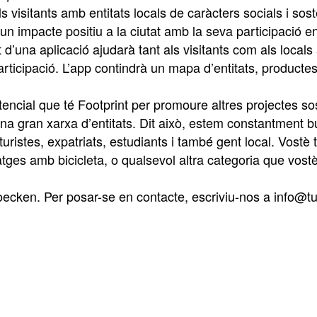
 visitants amb entitats locals de caràcters socials i soste
 un impacte positiu a la ciutat amb la seva participació en
d’una aplicació ajudarà tant als visitants com als locals 
participació. L’app contindrà un mapa d’entitats, product
cial que té Footprint per promoure altres projectes sost
una gran xarxa d’entitats. Dit això, estem constantment 
turistes, expatriats, estudiants i també gent local. Vostè 
iatges amb bicicleta, o qualsevol altra categoria que vost
ecken. Per posar-se en contacte, escriviu-nos a info@tur