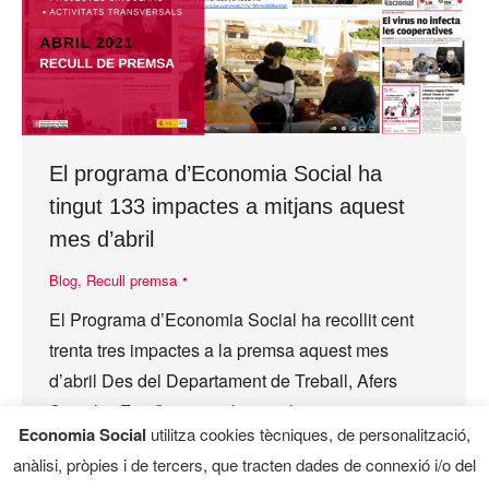
El programa d’Economia Social ha
tingut 133 impactes a mitjans aquest
mes d’abril
Blog
,
Recull premsa
El Programa d’Economia Social ha recollit cent
trenta tres impactes a la premsa aquest mes
d’abril Des del Departament de Treball, Afers
Socials i Famílies es valora molt positivament
Economia Social
utilitza cookies tècniques, de personalització,
l’esforç…
anàlisi, pròpies i de tercers, que tracten dades de connexió i/o del