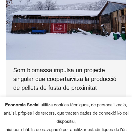
Som biomassa impulsa un projecte
singular que coopertaivitza la producció
de pellets de fusta de proximitat
Visió CO
,
Visió CO destacat
Economia Social
utilitza cookies tècniques, de personalització,
Un dels principals objectius de la Direcció
anàlisi, pròpies i de tercers, que tracten dades de connexió i/o del
General d’Economia Social, el Tercer Sector, les
dispositiu,
Cooperatives i l’Autoempresa, és impulsar
així com hàbits de navegació per analitzar estadístiques de l'ús