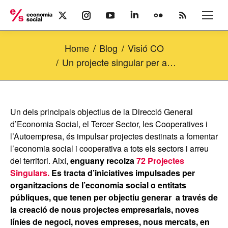
X
Instagram
YouTube
Linkedin
Flickr
Rss
page
page
page
page
page
page
opens
opens
opens
opens
opens
opens
Home
Blog
Visió CO
in
in
in
in
in
in
new
new
new
new
new
new
Un projecte singular per a…
window
window
window
window
window
window
Un dels principals objectius de la Direcció General
d’Economia Social, el Tercer Sector, les Cooperatives i
l’Autoempresa, és impulsar projectes destinats a fomentar
l’economia social i cooperativa a tots els sectors i arreu
del territori. Així,
enguany recolza
72 Projectes
Singulars.
Es tracta d’iniciatives impulsades per
organitzacions de l’economia social o entitats
públiques, que tenen per objectiu generar a través de
la creació de nous projectes empresarials, noves
línies de negoci, noves empreses, nous mercats, en