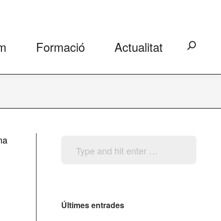
m
Formació
Actualitat
Search:
na
Search:
Últimes entrades