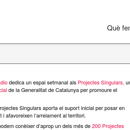
Què fe
àdio
dedica un espai setmanal als
Projectes Singulars,
u
ial
de la Generalitat de Catalunya per promoure el
jectes Singulars aporta el suport inicial per posar en
 afavoreixen l’arrelament al territori.
í podem conèixer d’aprop un dels més de
200 Projectes