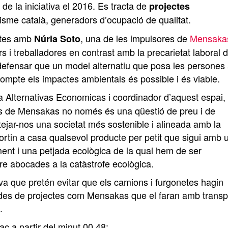
 de la iniciativa el 2016. Es tracta de
projectes
isme català, generadors d’ocupació de qualitat.
istes amb
, una de les impulsores de
Mensaka
Núria Soto
s i treballadores en contrast amb la precarietat laboral d
defensar que un model alternatiu que posa les persones 
compte els impactes ambientals és possible i és viable.
sta Alternativas Economicas i coordinador d’aquest espai,
as de Mensakas no només és una qüestió de preu i de
ntejar-nos una societat més sostenible i alineada amb la
portin a casa qualsevol producte per petit que sigui amb 
ment i una petjada ecològica de la qual hem de ser
re abocades a la catàstrofe ecològica.
iva que pretén evitar que els camions i furgonetes hagin
vei des de projectes com Mensakas que el faran amb transp
.
aç a partir del minut 00.48: