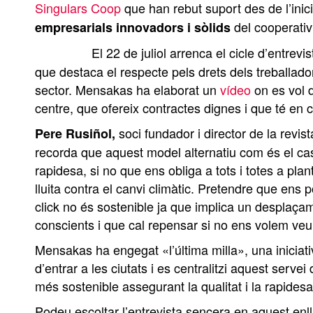
Singulars Coop
que han rebut suport des de l’inici
del cooperativ
empresarials innovadors i sòlids
El 22 de juliol arrenca el cicle d’entrev
que destaca el respecte pels drets dels treballador
sector. Mensakas ha elaborat un
vídeo
on es vol 
centre, que ofereix contractes dignes i que té en 
soci fundador i director de la revi
Pere Rusiñol,
recorda que aquest model alternatiu com és el c
rapidesa, si no que ens obliga a tots i totes a pla
lluita contra el canvi climàtic. Pretendre que ens 
click no és sostenible ja que implica un desplaça
conscients i que cal repensar si no ens volem veu
Mensakas ha engegat «l’última milla», una iniciat
d’entrar a les ciutats i es centralitzi aquest ser
més sostenible assegurant la qualitat i la rapidesa
Podeu escoltar l’entrevista sencera en aquest enll