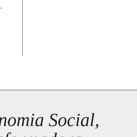
-
omia Social,