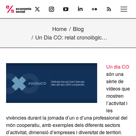
X
Instagram
YouTube
Linkedin
Flickr
Rss
page
page
page
page
page
page
opens
opens
opens
opens
opens
opens
Home
Blog
in
in
in
in
in
in
new
new
new
new
new
new
Un Dia CO: relat cronològic…
window
window
window
window
window
window
Un dia CO
són una
sèrie de
vídeos que
mostren
l’activitat i
les
vivències durant la jornada d’un o d’una professional del
món cooperatiu, amb exemples dels diferents sectors
d’activitat, dimensió d’empreses i diversitat de territori.