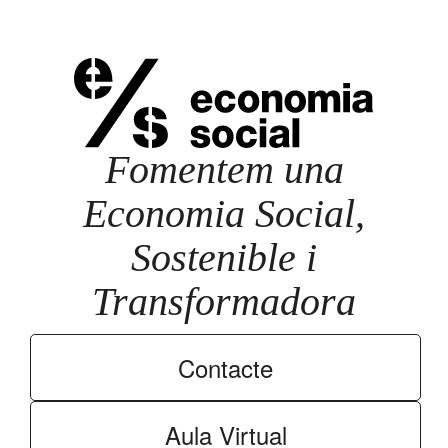
Facebook
X
WhatsApp
LinkedIn
Fomentem una
Economia Social,
Sostenible i
Transformadora
Contacte
Aula Virtual