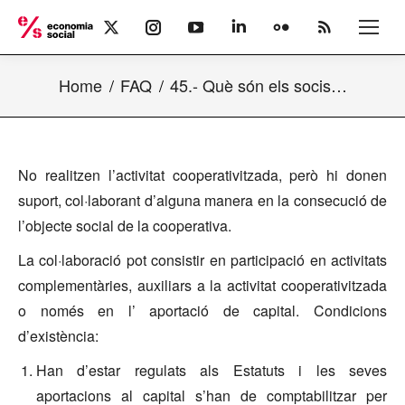
X
Instagram
YouTube
Linkedin
Flickr
Rss
page
page
page
page
page
page
opens
opens
opens
opens
opens
opens
Home
FAQ
45.- Què són els socis…
in
in
in
in
in
in
new
new
new
new
new
new
window
window
window
window
window
window
No realitzen l’activitat cooperativitzada, però hi donen
suport, col·laborant d’alguna manera en la consecució de
l’objecte social de la cooperativa.
La col·laboració pot consistir en participació en activitats
complementàries, auxiliars a la activitat cooperativitzada
o només en l’ aportació de capital. Condicions
d’existència:
Han d’estar regulats als Estatuts i les seves
aportacions al capital s’han de comptabilitzar per