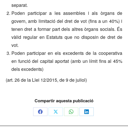
separat.
Poden participar a les assembles i als òrgans de
govern, amb limitació del dret de vot (fins a un 40%) i
tenen dret a formar part dels altres òrgans socials. És
vàlid regular en Estatuts que no disposin de dret de
vot.
Poden participar en els excedents de la cooperativa
en funció del capital aportat (amb un límit fins al 45%
dels excedents)
(art. 26 de la Llei 12/2015, de 9 de juliol)
Compartir aquesta publicació
Share
Share
Share
Share
on
on
on
on