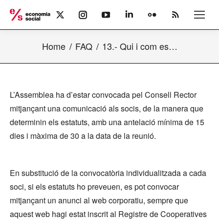
X
Instagram
YouTube
Linkedin
Flickr
Rss
page
page
page
page
page
page
opens
opens
opens
opens
opens
opens
Home
FAQ
13.- Qui i com es…
in
in
in
in
in
in
new
new
new
new
new
new
window
window
window
window
window
window
L’Assemblea ha d’estar convocada pel Consell Rector
mitjançant una comunicació als socis, de la manera que
determinin els estatuts, amb una antelació mínima de 15
dies i màxima de 30 a la data de la reunió.
En substitució de la convocatòria individualitzada a cada
soci, si els estatuts ho preveuen, es pot convocar
mitjançant un anunci al web corporatiu, sempre que
aquest web hagi estat inscrit al Registre de Cooperatives