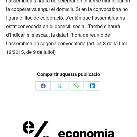
l’assemblea s’haurà de celebrar en el terme municipal on
la cooperativa tingui el domicili. Si en la convocatòria no
figura el lloc de celebració, s’entén que l’assemblea ha
estat convocada en el domicili social. També s’haurà
d’indicar, si s’escau, la data i l’hora de reunió de
l’assemblea en segona convocatòria (art. 44.3 de la Llei
12/2015, de 9 de juliol)
Compartir aquesta publicació
Share
Share
Share
Share
on
on
on
on
Facebook
X
WhatsApp
LinkedIn