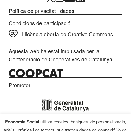
Política de privacitat i dades
Condicions de participació
Llicència oberta de Creative Commons
Aquesta web ha estat impulsada per la
Confederació de Cooperatives de Catalunya
Promotor
Economia Social
utilitza cookies tècniques, de personalització,
Finançament
anàlisi, pròpies i de tercers, que tracten dades de connexió i/o del