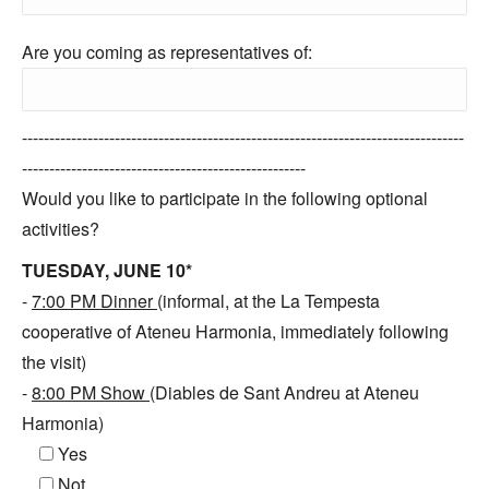
Are you coming as representatives of:
---------------------------------------------------------------------------------
----------------------------------------------------
Would you like to participate in the following optional
activities?
TUESDAY, JUNE 10*
-
7:00 PM Dinner
(informal, at the La Tempesta
cooperative of Ateneu Harmonia, immediately following
the visit)
-
8:00 PM Show
(Diables de Sant Andreu at Ateneu
Harmonia)
Yes
Not