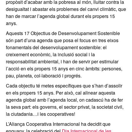
propòsit d’acabar amb la pobresa al món, lluitar contra la
desigualtat i abastar els problemes del canvi climàtic, que
han de marcar l’agenda global durant els propers 15
anys.
Aquests 17 Objectius de Desenvolupament Sostenible
són part d’una agenda que posa el focus en tres eixos
fonamentals del desenvolupament sostenible: el
creixement econòmic, la inclusió social i la
responsabilitat ambiental, i han de servir per estimular
l’acció en els propers 15 anys en cinc àmbits: persones,
pau, planeta, col·laboració i progrés.
Cada objectiu té metes específiques que s’han d’assolir
en els propers 15 anys. Per això, cal alinear aquesta
agenda global amb l’agenda local, on cadascú ha de fer
la seva part: els governs, el sector privat, la societat civil,
la ciutadania…i les cooperatives!
L’Aliança Cooperativa Internacional ha decidit que
enguany, la celebració
del
Dia Internacional de les