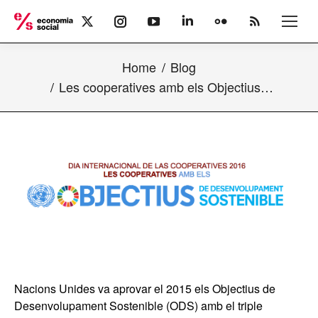
X
Instagram
YouTube
Linkedin
Flickr
Rss
page
page
page
page
page
page
opens
opens
opens
opens
opens
opens
Home
Blog
in
in
in
in
in
in
new
new
new
new
new
new
Les cooperatives amb els Objectius…
window
window
window
window
window
window
Nacions Unides va aprovar el 2015 els Objectius de
Desenvolupament Sostenible (ODS) amb el triple