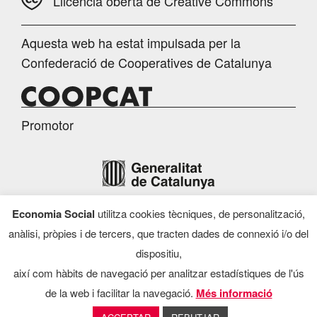
Llicència oberta de Creative Commons
Aquesta web ha estat impulsada per la
Confederació de Cooperatives de Catalunya
Promotor
Economia Social
utilitza cookies tècniques, de personalització,
Finançament
anàlisi, pròpies i de tercers, que tracten dades de connexió i/o del
dispositiu,
així com hàbits de navegació per analitzar estadístiques de l'ús
de la web i facilitar la navegació.
Més informació
Programa d’Economia Social, 2026