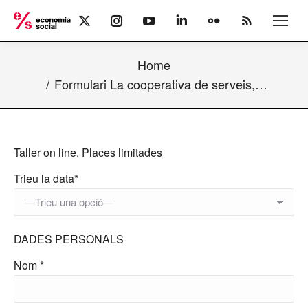
X
Instagram
YouTube
Linkedin
Flickr
Rss
page
page
page
page
page
page
opens
opens
opens
opens
opens
opens
Home
in
in
in
in
in
in
new
new
new
new
new
new
Formulari La cooperativa de serveis,…
window
window
window
window
window
window
Taller on line.
Places limitades
Trieu la data*
DADES PERSONALS
Nom *