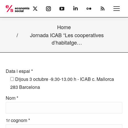
X
Instagram
YouTube
Linkedin
Flickr
Rss
page
page
page
page
page
page
opens
opens
opens
opens
opens
opens
Home
in
in
in
in
in
in
new
new
new
new
new
new
Jornada ICAB “Les cooperatives
window
window
window
window
window
window
d’habitatge…
Data i espai *
Dijous 3 octubre -9.30-13.00 h - ICAB c. Mallorca
283 Barcelona
Nom *
1r cognom *