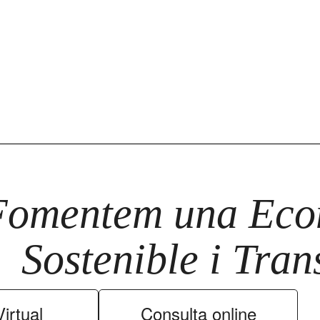
Fomentem una Econ
Sostenible i Tra
irtual
Consulta online