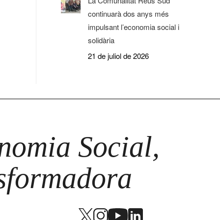
La Comunalitat Reus Sud
continuarà dos anys més
impulsant l’economia social i
solidària
21 de juliol de 2026
omia Social,
nsformadora