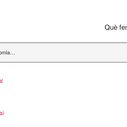
Què fe
onomia…
al
ts)