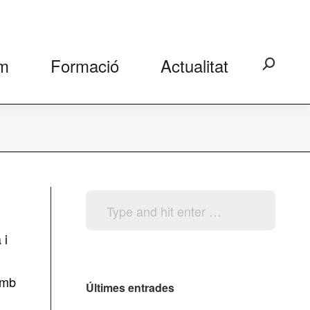
m
Formació
Actualitat
Search:
Search:
 i
amb
Últimes entrades