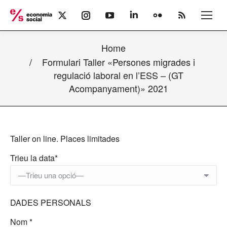
X
Instagram
YouTube
Linkedin
Flickr
Rss
page
page
page
page
page
page
opens
opens
opens
opens
opens
opens
Home
in
in
in
in
in
in
new
new
new
new
new
new
Formulari Taller «Persones migrades i
window
window
window
window
window
window
regulació laboral en l’ESS – (GT
Acompanyament)» 2021
Taller on line.
Places limitades
Trieu la data*
DADES PERSONALS
Nom *