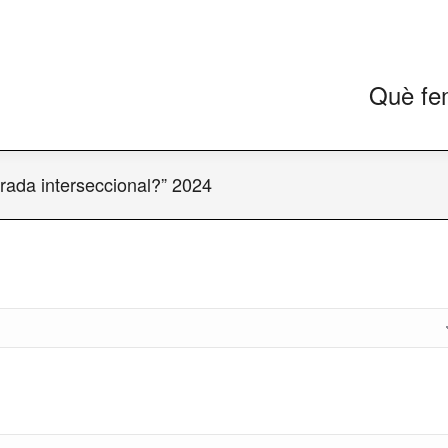
Què fe
irada interseccional?” 2024