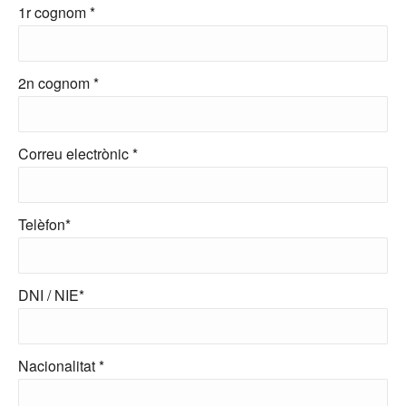
1r cognom *
2n cognom *
Correu electrònic *
Telèfon*
DNI / NIE*
Nacionalitat *