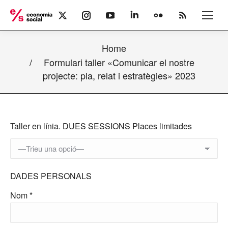
X
Instagram
YouTube
Linkedin
Flickr
Rss
page
page
page
page
page
page
opens
opens
opens
opens
opens
opens
Home
in
in
in
in
in
in
new
new
new
new
new
new
Formulari taller «Comunicar el nostre
window
window
window
window
window
window
projecte: pla, relat i estratègies» 2023
Taller en línia. DUES SESSIONS
Places limitades
DADES PERSONALS
Nom *